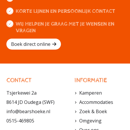
KORTE LIJNEN EN PERSOONLIJK CONTACT
WIJ HELPEN JE GRAAG MET JE WENSEN EN
VRAGEN
Boek direct online
CONTACT
INFORMATIE
Tsjerkewei 2a
Kamperen
8614 JD Oudega (SWF)
Accommodaties
info@bearshoeke.nl
Zoek & Boek
0515-469805
Omgeving
Over ons