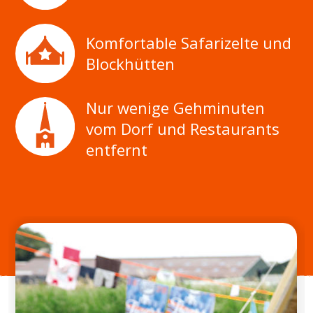
Komfortable Safarizelte und
Blockhütten
Nur wenige Gehminuten
vom Dorf und Restaurants
entfernt