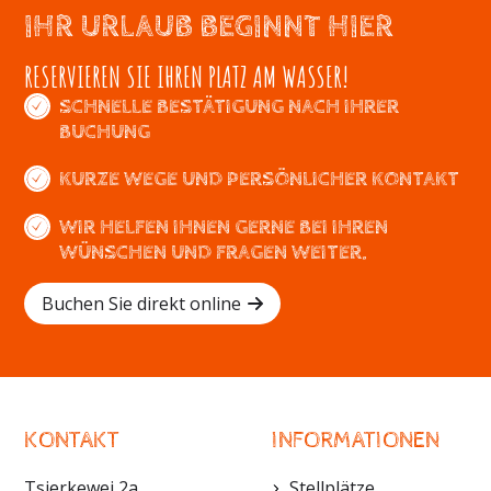
IHR URLAUB BEGINNT HIER
RESERVIEREN SIE IHREN PLATZ AM WASSER!
SCHNELLE BESTÄTIGUNG NACH IHRER
BUCHUNG
KURZE WEGE UND PERSÖNLICHER KONTAKT
WIR HELFEN IHNEN GERNE BEI IHREN
WÜNSCHEN UND FRAGEN WEITER.
Buchen Sie direkt online
KONTAKT
INFORMATIONEN
Tsjerkewei 2a
Stellplätze