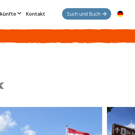
künfte
Kontakt
Such und Buch
k