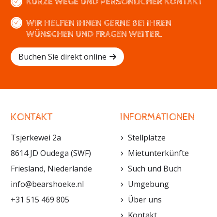
KURZE WEGE UND PERSÖNLICHER KONTAKT
WIR HELFEN IHNEN GERNE BEI IHREN
WÜNSCHEN UND FRAGEN WEITER.
Buchen Sie direkt online
KONTAKT
INFORMATIONEN
Tsjerkewei 2a
Stellplätze
8614 JD Oudega (SWF)
Mietunterkünfte
Friesland, Niederlande
Such und Buch
info@bearshoeke.nl
Umgebung
+31 515 469 805
Über uns
Kontakt